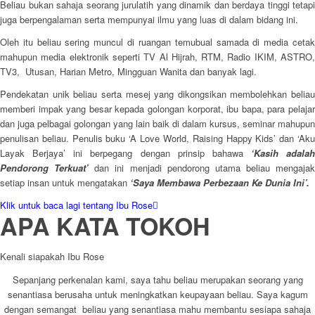
Beliau bukan sahaja seorang jurulatih yang dinamik dan berdaya tinggi tetapi
juga berpengalaman serta mempunyai ilmu yang luas di dalam bidang ini.
Oleh itu beliau sering muncul di ruangan temubual samada di media cetak
mahupun media elektronik seperti TV Al Hijrah, RTM, Radio IKIM, ASTRO,
TV3, Utusan, Harian Metro, Mingguan Wanita dan banyak lagi.
Pendekatan unik beliau serta mesej yang dikongsikan membolehkan beliau
memberi impak yang besar kepada golongan korporat, ibu bapa, para pelajar
dan juga pelbagai golongan yang lain baik di dalam kursus, seminar mahupun
penulisan beliau. Penulis buku ‘A Love World, Raising Happy Kids’ dan ‘Aku
Layak Berjaya’ ini berpegang dengan prinsip bahawa
‘Kasih adalah
Pendorong Terkuat’
dan ini menjadi pendorong utama beliau mengajak
setiap insan untuk mengatakan
‘Saya Membawa Perbezaan Ke Dunia Ini’.
Klik untuk baca lagi tentang Ibu Rose
APA KATA
TOKOH
Kenali siapakah Ibu Rose
Sepanjang perkenalan kami, saya tahu beliau merupakan seorang yang
senantiasa berusaha untuk meningkatkan keupayaan beliau. Saya kagum
dengan semangat beliau yang senantiasa mahu membantu sesiapa sahaja