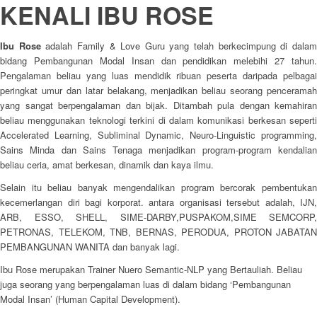
KENALI
IBU ROSE
Ibu Rose
adalah Family & Love Guru yang telah berkecimpung di dala
bidang Pembangunan Modal Insan dan pendidikan melebihi 27 tahun.
Pengalaman beliau yang luas mendidik ribuan peserta daripada pelbagai
peringkat umur dan latar belakang, menjadikan beliau seorang penceramah
yang sangat berpengalaman dan bijak. Ditambah pula dengan kemahiran
beliau menggunakan teknologi terkini di dalam komunikasi berkesan seperti
Accelerated Learning, Subliminal Dynamic, Neuro-Linguistic programming,
Sains Minda dan Sains Tenaga menjadikan program-program kendalian
beliau ceria, amat berkesan, dinamik dan kaya ilmu.
Selain itu beliau banyak mengendalikan program bercorak pembentukan
kecemerlangan diri bagi korporat. antara organisasi tersebut adalah, IJN,
ARB, ESSO, SHELL, SIME-DARBY,PUSPAKOM,SIME SEMCORP,
PETRONAS, TELEKOM, TNB, BERNAS, PERODUA, PROTON JABATAN
PEMBANGUNAN WANITA dan banyak lagi.
Ibu Rose merupakan Trainer Nuero Semantic-NLP yang Bertauliah. Beliau
juga seorang yang berpengalaman luas di dalam bidang ‘Pembangunan
Modal Insan’ (Human Capital Development).