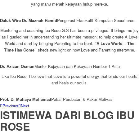
yang mahu meraih kejayaan hidup mereka.
Datuk Wira Dr. Maznah Hamid
Pengerusi Eksekutif Kumpulan Securiforce
Mentoring and coaching Ibu Rose G.S has been a privileged. It brings me joy
as I guided her in understanding her ultimate mission; to help create A Love
World and start by bringing Parenting to the front.
“A Love World – The
Time Has Come”
sheds new light on how Love and Parenting intertwine.
Dr. Azizan Osman
Mentor Kejayaan dan Kekayaan Nombor 1 Asia
Like Ibu Rose, I believe that Love is a powerful energy that binds our hearts
and heals our souls.
Prof. Dr Muhaya Mohamad
Pakar Perubatan & Pakar Motivasi
Previous
Next
ISTIMEWA DARI
BLOG IBU
ROSE