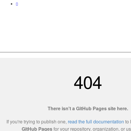
Love World Resources 201303215138(002255457-X)
Utama
Tentang Kami
Hubungi Kami