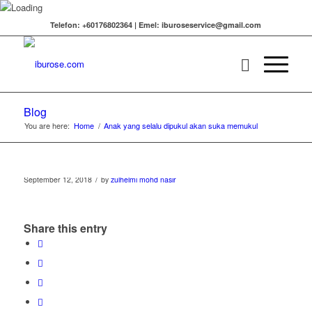
Telefon: +60176802364 | Emel: iburoseservice@gmail.com
Blog
You are here:
Home
/
Anak yang selalu dipukul akan suka memukul
/
September 12, 2018
by
zulhelmi mohd nasir
Share this entry