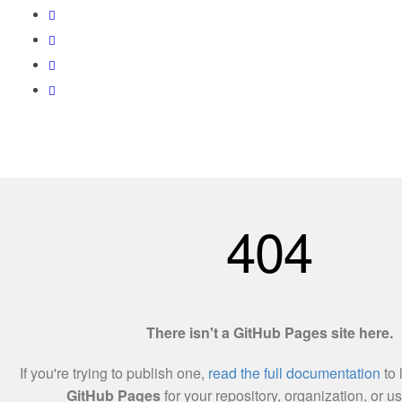
Love World Resources 201303215138(002255457-X)
Utama
Tentang Kami
Hubungi Kami