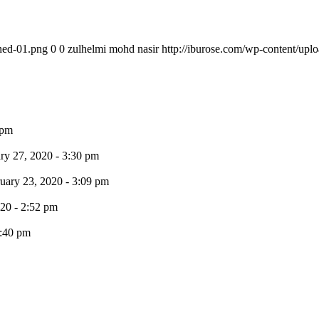
ined-01.png
0
0
zulhelmi mohd nasir
http://iburose.com/wp-content/upl
 pm
ry 27, 2020 - 3:30 pm
uary 23, 2020 - 3:09 pm
020 - 2:52 pm
9:40 pm