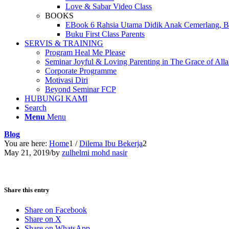
Love & Sabar Video Class
BOOKS
EBook 6 Rahsia Utama Didik Anak Cemerlang, Be
Buku First Class Parents
SERVIS & TRAINING
Program Heal Me Please
Seminar Joyful & Loving Parenting in The Grace of All
Corporate Programme
Motivasi Diri
Beyond Seminar FCP
HUBUNGI KAMI
Search
Menu
Menu
Blog
You are here:
Home
1
/
Dilema Ibu Bekerja
2
May 21, 2019
/
by
zulhelmi mohd nasir
Share this entry
Share on Facebook
Share on X
Share on WhatsApp