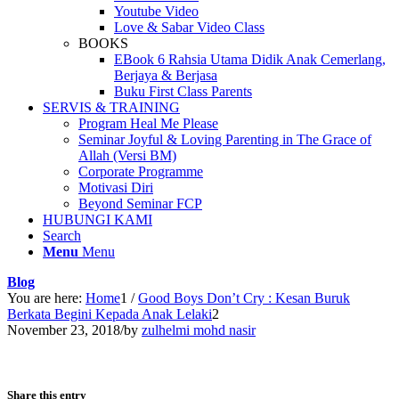
Youtube Video
Love & Sabar Video Class
BOOKS
EBook 6 Rahsia Utama Didik Anak Cemerlang,
Berjaya & Berjasa
Buku First Class Parents
SERVIS & TRAINING
Program Heal Me Please
Seminar Joyful & Loving Parenting in The Grace of
Allah (Versi BM)
Corporate Programme
Motivasi Diri
Beyond Seminar FCP
HUBUNGI KAMI
Search
Menu
Menu
Blog
You are here:
Home
1
/
Good Boys Don’t Cry : Kesan Buruk
Berkata Begini Kepada Anak Lelaki
2
November 23, 2018
/
by
zulhelmi mohd nasir
Share this entry