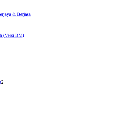
rjaya & Berjasa
ah (Versi BM)
a
2