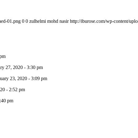
ined-01.png
0
0
zulhelmi mohd nasir
http://iburose.com/wp-content/upl
 pm
ry 27, 2020 - 3:30 pm
uary 23, 2020 - 3:09 pm
020 - 2:52 pm
9:40 pm