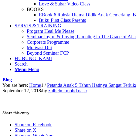
Love & Sabar Video Class
BOOKS
EBook 6 Rahsia Utama Didik Anak Cemerlang, Be
Buku First Class Parents
SERVIS & TRAINING
Program Heal Me Please
Seminar Joyful & Loving Parenting in The Grace of All
Corporate Programme
Motivasi Diri
Beyond Seminar FCP
HUBUNGI KAMI
Search
Menu
Menu
Blog
You are here:
Home
1
/
Petanda Anak 5 Tahun Hatinya Sangat Terluk
September 12, 2018
/
by
zulhelmi mohd nasir
Share this entry
Share on Facebook
Share on X
Share on WhatsApp