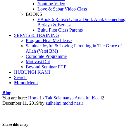
Youtube Video
Love & Sabar Video Class
BOOKS
EBook 6 Rahsia Utama Didik Anak Cemerlang,
Berjaya & Berjasa
Buku First Class Parents
SERVIS & TRAINING
Program Heal Me Please
Seminar Joyful & Loving Parenting in The Grace of
Allah (Versi BM)
Corporate Programme
Motivasi Diri
Beyond Seminar FCP
HUBUNGI KAMI
Search
Menu
Menu
Blog
You are here:
Home
1
/
Tak Selamanya Anak itu Kecil
2
December 11, 2019
/
by
zulhelmi mohd nasir
Share this entry