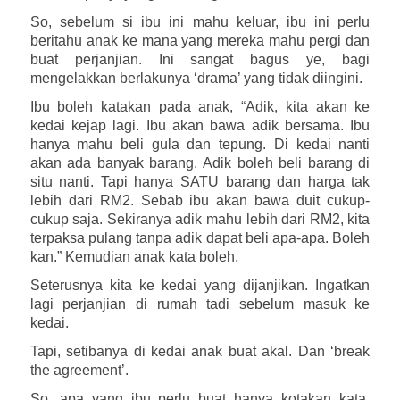
So, sebelum si ibu ini mahu keluar, ibu ini perlu
beritahu anak ke mana yang mereka mahu pergi dan
buat perjanjian. Ini sangat bagus ye, bagi
mengelakkan berlakunya ‘drama’ yang tidak diingini.
Ibu boleh katakan pada anak, “Adik, kita akan ke
kedai kejap lagi. Ibu akan bawa adik bersama. Ibu
hanya mahu beli gula dan tepung. Di kedai nanti
akan ada banyak barang. Adik boleh beli barang di
situ nanti. Tapi hanya SATU barang dan harga tak
lebih dari RM2. Sebab ibu akan bawa duit cukup-
cukup saja. Sekiranya adik mahu lebih dari RM2, kita
terpaksa pulang tanpa adik dapat beli apa-apa. Boleh
kan.” Kemudian anak kata boleh.
Seterusnya kita ke kedai yang dijanjikan. Ingatkan
lagi perjanjian di rumah tadi sebelum masuk ke
kedai.
Tapi, setibanya di kedai anak buat akal. Dan ‘break
the agreement’.
So, apa yang ibu perlu buat hanya kotakan kata.