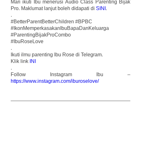
Mari ikuti Ibu menerusi Audio Class Parenting Bijak
Pro. Maklumat lanjut boleh didapati di
SINI
.
.
#BetterParentBetterChildren #BPBC
#IkonMemperkasakanIbuBapaDanKeluarga
#ParentingBijakProCombo
#IbuRoseLove
.
Ikuti ilmu parenting Ibu Rose di Telegram.
Klik link
INI
.
Follow Instagram Ibu –
https://www.instagram.com/iburoselove/