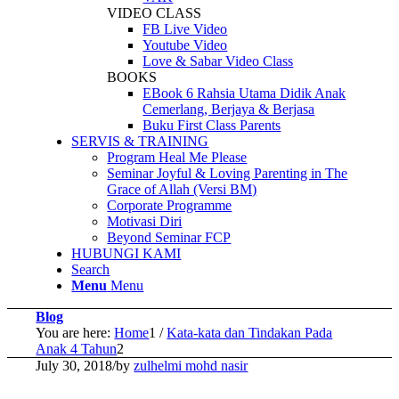
VIDEO CLASS
FB Live Video
Youtube Video
Love & Sabar Video Class
BOOKS
EBook 6 Rahsia Utama Didik Anak
Cemerlang, Berjaya & Berjasa
Buku First Class Parents
SERVIS & TRAINING
Program Heal Me Please
Seminar Joyful & Loving Parenting in The
Grace of Allah (Versi BM)
Corporate Programme
Motivasi Diri
Beyond Seminar FCP
HUBUNGI KAMI
Search
Menu
Menu
Blog
You are here:
Home
1
/
Kata-kata dan Tindakan Pada
Anak 4 Tahun
2
July 30, 2018
/
by
zulhelmi mohd nasir