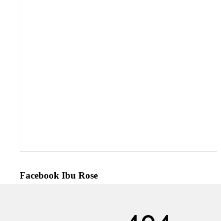
Facebook Ibu Rose
Love World Resources 201303215138(002255457-X)
Facebook