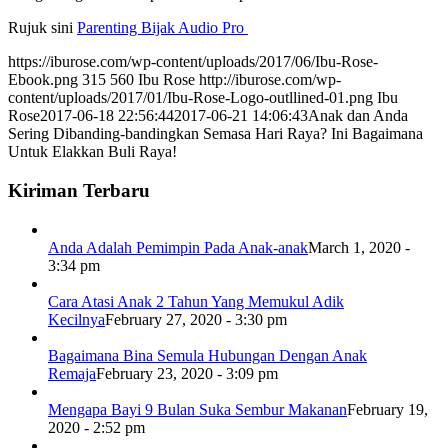
Rujuk sini
Parenting Bijak Audio Pro
https://iburose.com/wp-content/uploads/2017/06/Ibu-Rose-
Ebook.png
315
560
Ibu Rose
http://iburose.com/wp-
content/uploads/2017/01/Ibu-Rose-Logo-outllined-01.png
Ibu
Rose
2017-06-18 22:56:44
2017-06-21 14:06:43
Anak dan Anda
Sering Dibanding-bandingkan Semasa Hari Raya? Ini Bagaimana
Untuk Elakkan Buli Raya!
Kiriman Terbaru
Anda Adalah Pemimpin Pada Anak-anak
March 1, 2020 -
3:34 pm
Cara Atasi Anak 2 Tahun Yang Memukul Adik
Kecilnya
February 27, 2020 - 3:30 pm
Bagaimana Bina Semula Hubungan Dengan Anak
Remaja
February 23, 2020 - 3:09 pm
Mengapa Bayi 9 Bulan Suka Sembur Makanan
February 19,
2020 - 2:52 pm