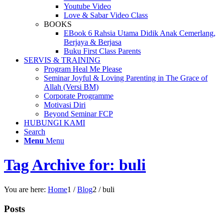
Youtube Video
Love & Sabar Video Class
BOOKS
EBook 6 Rahsia Utama Didik Anak Cemerlang,
Berjaya & Berjasa
Buku First Class Parents
SERVIS & TRAINING
Program Heal Me Please
Seminar Joyful & Loving Parenting in The Grace of
Allah (Versi BM)
Corporate Programme
Motivasi Diri
Beyond Seminar FCP
HUBUNGI KAMI
Search
Menu
Menu
Tag Archive for: buli
You are here:
Home
1
/
Blog
2
/
buli
Posts