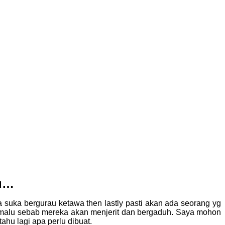
bu…
 suka bergurau ketawa then lastly pasti akan ada seorang yg
adi malu sebab mereka akan menjerit dan bergaduh. Saya mohon
tahu lagi apa perlu dibuat.