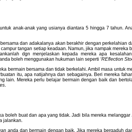
untuk anak-anak yang usianya diantara 5 hingga 7 tahun. Anak
ersama dan adakalanya akan berakhir dengan perkelahian dan 
untuk campur tangan setiap keadaan. Namun, jika nampak mereka 
alankanlah dgn menjelaskan kepada mereka apa kesalaha
 anda boleh menggunakan hukuman lain seperti
‘REflection Sto
ka bermain bersama dan tidak berkelahi. Ambil masa untuk me
perbuatan itu, apa natijahnya dan sebagainya. Beri mereka fa
g lain. Mereka perlu belajar bermain dengan baik dan berto
es
.
a boleh buat dan apa yang tidak. Jadi bila mereka melanggar
a jalankan.
n anda dan bermain dengan baik. Jika mereka bergaduh dan m