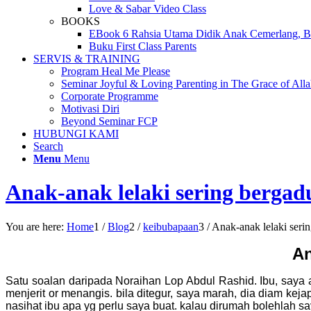
Love & Sabar Video Class
BOOKS
EBook 6 Rahsia Utama Didik Anak Cemerlang, Be
Buku First Class Parents
SERVIS & TRAINING
Program Heal Me Please
Seminar Joyful & Loving Parenting in The Grace of All
Corporate Programme
Motivasi Diri
Beyond Seminar FCP
HUBUNGI KAMI
Search
Menu
Menu
Anak-anak lelaki sering bergad
You are here:
Home
1
/
Blog
2
/
keibubapaan
3
/
Anak-anak lelaki seri
An
Satu soalan daripada Noraihan Lop Abdul Rashid. Ibu, saya 
menjerit or menangis. bila ditegur, saya marah, dia diam ke
nasihat ibu apa yg perlu saya buat. kalau dirumah bolehlah say