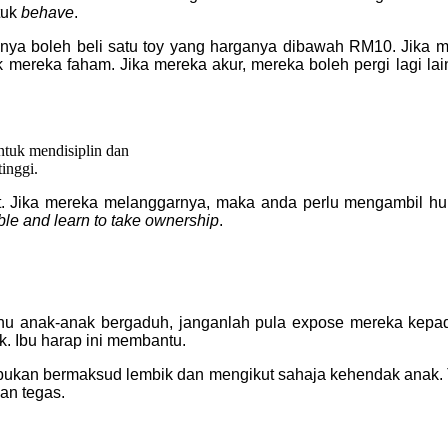
tuk
behave
.
anya boleh beli satu toy yang harganya dibawah RM10. Jika ma
k mereka faham. Jika mereka akur, mereka boleh pergi lagi lai
ntuk mendisiplin dan
inggi.
kut. Jika mereka melanggarnya, maka anda perlu mengambil hu
ble and learn to take ownership
.
k mahu anak-anak bergaduh, janganlah pula expose mereka kep
k. Ibu harap ini membantu.
kan bermaksud lembik dan mengikut sahaja kehendak anak. Te
an tegas.