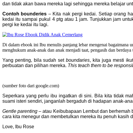
dan tidak akan bawa mereka lagi sehingga mereka belajar un
Contoh bounderies
– Kita nak pergi kedai. Setiap orang h
kedai itu sampai pukul 4 ptg atau 1 jam. Tunjukkan jam untu
pergi ke kedai itu lagi.
Di dalam ebook ini Ibu menulis panjang lebar mengenai bagaimana u
menghukum anak-anak dan anak menjadi taat, pengasih dan berdaya t
Yang penting, bila sudah set
boundaries
, kita juga mesti i
perbuatan dan pilihan mereka.
This teach them to be responsi
(sumber foto dari google.com)
Seperkara yang perlu ibu ingatkan di sini. Bila kita tida
suami isteri sendiri, janganlah bergaduh di hadapan anak-ana
Gentle parenting
– atau Keibubapaan Lembut dan berhemah bu
cara kita menegur dan membetulkan mereka itu penuh kasih d
Love, Ibu Rose