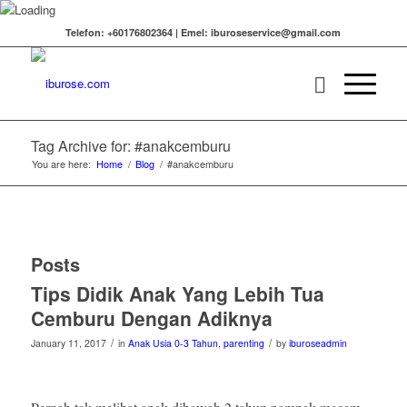
Telefon: +60176802364 | Emel: iburoseservice@gmail.com
Tag Archive for: #anakcemburu
You are here:
Home
/
Blog
/
#anakcemburu
Posts
Tips Didik Anak Yang Lebih Tua
Cemburu Dengan Adiknya
/
/
January 11, 2017
in
Anak Usia 0-3 Tahun
,
parenting
by
iburoseadmin