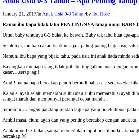
Anak Usia 0-3 Tahun – Apa Penting Taha
January 21, 2017
/
in
Anak Usia 0-3 Tahun
/
by
Ibu Rose
Ramai ibu bapa tidak tahu PENTINGNYA tahap umur BABY 
Umur baby tentunya 0-3 bulan ke bawah. Baby tak tahu buat apa-ap
Selalunya, ibu bapa akan biarkan saja…paling-paling bagi susu, salin
Namun, ibu bapa yang bijak, tahu, pada usia ini anak tiada minda se
Bayangkan ibu bapa yang tidak prihatin tinggalkan anak dengan oran
kasar….serap lagi!
Aduh! mama papa bercakap penuh berbudi bahasa….sedar-sedar bila
Kalau si ayah selalu memarahi si ibu atau si ibu memarahi si ayah di
sangat marah dan mempunyai perangai cepat marah…
mmmmm….jangan pandang rendah lagi apa yang boleh dibuat pada a
Ambil masa, cium, agah dan yang penting bercakap dengan anak itu.
Anak umur 0-3 bulan, sangat memerlukan input positif anda…lapan
bercakap
🙂