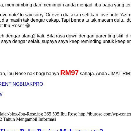
da, membimbing dan memimpin anda menjadi ibu bapa yang ter
ve note’ to say sorry. Or even dia akan selitkan love note ‘Azi
 dia masih tak dengar cakap. Tapi benda tu tak macam dulu.. du
at Ibu Rose” 😁
eh dengar ulang2 kali. Bila rasa down dengan parenting skill d
k saya dengar selalu supaya saya keep reminding untuk keep en
RM97
an, Ibu Rose nak bagi hanya
sahaja. Anda JIMAT RM1
ARENTINGBIJAKPRO
o/
lajar-blog-Ibu-Rose.jpg
365
595
Ibu Rose
http://iburose.com/wp-cont
 2 Tahun Mengambil Informasi