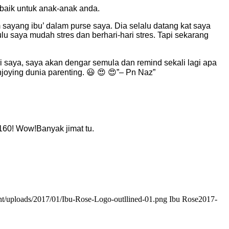
baik untuk anak-anak anda.
m sayang ibu’ dalam purse saya. Dia selalu datang kat saya
lu saya mudah stres dan berhari-hari stres. Tapi sekarang
iri saya, saya akan dengar semula dan remind sekali lagi apa
joying dunia parenting. 😃 😍 😍”– Pn Naz”
60! Wow!Banyak jimat tu.
ent/uploads/2017/01/Ibu-Rose-Logo-outllined-01.png
Ibu Rose
2017-