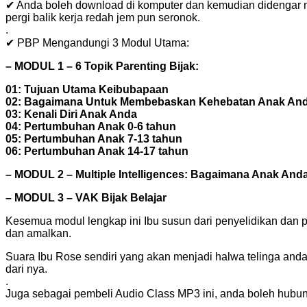
✔ Anda boleh download di komputer dan kemudian didengar m
pergi balik kerja redah jem pun seronok.
.
✔
PBP
Mengandungi 3 Modul Utama:
– MODUL 1 – 6 Topik Parenting Bijak:
01: Tujuan Utama Keibubapaan
02: Bagaimana Untuk Membebaskan Kehebatan Anak An
03: Kenali Diri Anak Anda
04: Pertumbuhan Anak 0-6 tahun
05: Pertumbuhan Anak 7-13 tahun
06: Pertumbuhan Anak 14-17 tahun
– MODUL 2 – Multiple Intelligences: Bagaimana Anak Anda
– MODUL 3 – VAK Bijak Belajar
Kesemua modul lengkap ini Ibu susun dari penyelidikan dan
dan amalkan.
Suara Ibu Rose sendiri yang akan menjadi halwa telinga anda
dari nya.
.
Juga sebagai pembeli Audio Class MP3 ini, anda boleh hubun
.