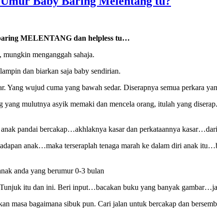
p Umur Baby Baring Melentang tu?
baring MELENTANG dan helpless tu…
a, mungkin menganggah sahaja.
 lampin dan biarkan saja baby sendirian.
dar. Yang wujud cuma yang bawah sedar. Diserapnya semua perkara yang
g yang mulutnya asyik memaki dan mencela orang, itulah yang diserap. 
 anak pandai bercakap…akhlaknya kasar dan perkataannya kasar…dari 
 hadapan anak…maka terseraplah tenaga marah ke dalam diri anak itu…bi
nak anda yang berumur 0-3 bulan
 Tunjuk itu dan ini. Beri input…bacakan buku yang banyak gambar…jan
gkan masa bagaimana sibuk pun. Cari jalan untuk bercakap dan ber