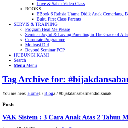
Love & Sabar Video Class
BOOKS
EBook 6 Rahsia Utama Didik Anak Cemerlang, Be
Buku First Class Parents
SERVIS & TRAINING
Program Heal Me Please
Seminar Joyful & Loving Parenting in The Grace of All
Corporate Programme
Motivasi Diri
Beyond Seminar FCP
HUBUNGI KAMI
Search
Menu
Menu
Tag Archive for: #bijakdansab
You are here:
Home
1
/
Blog
2
/
#bijakdansabarmendidikanak
Posts
VAK Sistem : 3 Cara Anak Atas 2 Tahun 