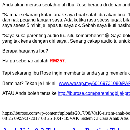
Anda akan merasa seolah-olah Ibu Rose berada di depan an
“Sampai sekarang kalau anak saya buat salah dia akan buat ‘lo
dan nak pegang tangan saya. Ada ketika rasa stress jugak bila
saya stress 5 minit je lepas tu saya ok. Sebab saya ikuti nasih
“Saya suka parenting audio tu.. situ komprehensif 😃 Saya bol
yang tak kena dengan diri saya . Senang cakap audio tu untu
Berapa harganya Ibu?
Harga sebenar adalah
RM257
.
Tapi sekarang Ibu Rose ingin membantu anda yang memerluk
Berminat? Tekan je link ni
www.wasap.my/60169731080/P
ATAU Anda boleh terus ke
http://iburose.com/parentingbijakpr
https://iburose.com/wp-content/uploads/2017/08/VAK-sistem-anak-be
08-25 09:59:37
2017-08-25 10:47:35
VAK Sistem : 3 Cara Anak Atas