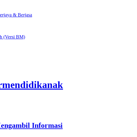
rjaya & Berjasa
ah (Versi BM)
armendidikanak
Mengambil Informasi