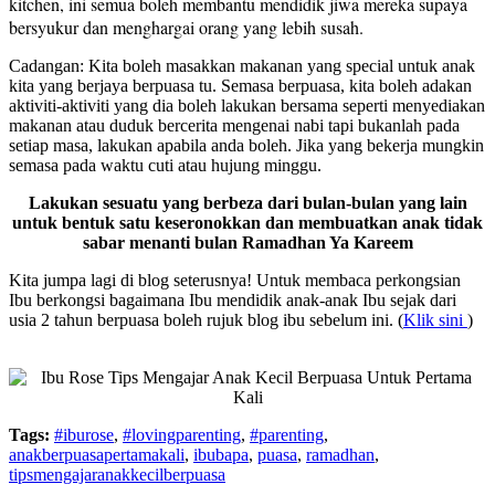
kitchen, ini semua boleh membantu mendidik jiwa mereka supaya
bersyukur dan menghargai orang yang lebih susah.
Cadangan: Kita boleh masakkan makanan yang special untuk anak
kita yang berjaya berpuasa tu. Semasa berpuasa, kita boleh adakan
aktiviti-aktiviti yang dia boleh lakukan bersama seperti menyediakan
makanan atau duduk bercerita mengenai nabi tapi bukanlah pada
setiap masa, lakukan apabila anda boleh. Jika yang bekerja mungkin
semasa pada waktu cuti atau hujung minggu.
Lakukan sesuatu yang berbeza dari bulan-bulan yang lain
untuk bentuk satu keseronokkan dan membuatkan anak tidak
sabar menanti bulan Ramadhan Ya Kareem
Kita jumpa lagi di blog seterusnya! Untuk membaca perkongsian
Ibu berkongsi bagaimana Ibu mendidik anak-anak Ibu sejak dari
usia 2 tahun berpuasa boleh rujuk blog ibu sebelum ini. (
Klik sini
)
Tags:
#iburose
,
#lovingparenting
,
#parenting
,
anakberpuasapertamakali
,
ibubapa
,
puasa
,
ramadhan
,
tipsmengajaranakkecilberpuasa