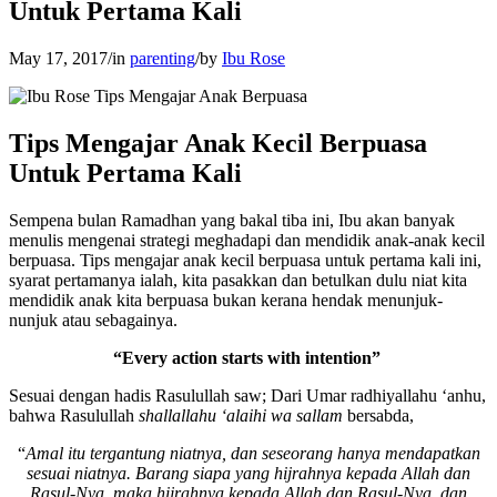
Untuk Pertama Kali
May 17, 2017
/
in
parenting
/
by
Ibu Rose
Tips Mengajar Anak Kecil Berpuasa
Untuk Pertama Kali
Sempena bulan Ramadhan yang bakal tiba ini, Ibu akan banyak
menulis mengenai strategi meghadapi dan mendidik anak-anak kecil
berpuasa. Tips mengajar anak kecil berpuasa untuk pertama kali ini,
syarat pertamanya ialah, kita pasakkan dan betulkan dulu niat kita
mendidik anak kita berpuasa bukan kerana hendak menunjuk-
nunjuk atau sebagainya.
“Every action starts with intention”
Sesuai dengan hadis Rasulullah saw; Dari Umar radhiyallahu ‘anhu,
bahwa Rasulullah
shallallahu ‘alaihi wa sallam
bersabda,
“
Amal itu tergantung niatnya, dan seseorang hanya mendapatkan
sesuai niatnya. Barang siapa yang hijrahnya kepada Allah dan
Rasul-Nya, maka hijrahnya kepada Allah dan Rasul-Nya, dan