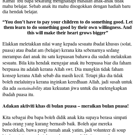
Ramai ibu bapa sekarang menghadapi masalah anak-anak tidak
mahu belajar. Sebab anak itu mahu disogokkan dengan hadiah baru
dia hendak belajar.
“You don’t have to pay your children to do something good. Let
them learn to do something good by their own willingness. And
this will make their heart grows bigger”
Elakkan meletakkan nilai wang kepada sesuatu ibadat khusus (solat,
puasa) atau ibadat am (belajar) kerana kita sebenarnya sedang
merampas dari anak itu satu kepuasan bahawa dia sudah melakukan
sesuatu. Bila kita hendak mengajar anak itu berpuasa biar dia faham
berpuasa itu adalah kerana Allah swt. Dia mungkin tidak faham
konsep kerana Allah sebab dia masih kecil. Tetapi jika dia tidak
boleh melaluinya kerana inginkan keredhaan Allah, jadi susah untuk
dia ada
sustainability
atau kekuatan jiwa untuk dia melengkapkan
ibadah puasa itu.
Adakan aktiviti khas di bulan puasa – meraikan bulan puasa!
Kita sebagai ibu bapa boleh didik anak kita supaya berasa simpati
pada orang yang kurang bernasib baik. Boleh ajar mereka
bersedekah, bawa pergi rumah anak yatim, jadi volunteer di soup