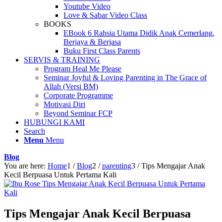
Youtube Video
Love & Sabar Video Class
BOOKS
EBook 6 Rahsia Utama Didik Anak Cemerlang,
Berjaya & Berjasa
Buku First Class Parents
SERVIS & TRAINING
Program Heal Me Please
Seminar Joyful & Loving Parenting in The Grace of
Allah (Versi BM)
Corporate Programme
Motivasi Diri
Beyond Seminar FCP
HUBUNGI KAMI
Search
Menu
Menu
Blog
You are here:
Home
1
/
Blog
2
/
parenting
3
/
Tips Mengajar Anak
Kecil Berpuasa Untuk Pertama Kali
Tips Mengajar Anak Kecil Berpuasa